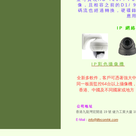
像，且相容之前的D1/ 
碼流也經過轉換，硬碟
應
IP 網
IP彩色攝像機
全新多軟件，客戶可憑著強大
同一板面監控64台以上攝像機
香港、中國及不同國家或地方
公司地址
香港九龍灣宏開道 19 號 健力工業大廈 10
E-Mail
：
info@lifecomhk.com