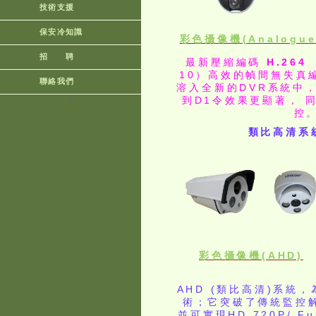
技術支援
保安冷知識
彩色攝像機(Analogue
招 聘
最新壓縮編碼
H.264
（
10）高效的幀間無失真
聯絡我們
溶入全新的DVR系統中
?
到D1令效果更顯著， 
控
類比高清系統
彩色攝像機(AHD)
AHD (類比高清)系統
術；它突破了傳統監控解
並可實現HD 720P/ Fu